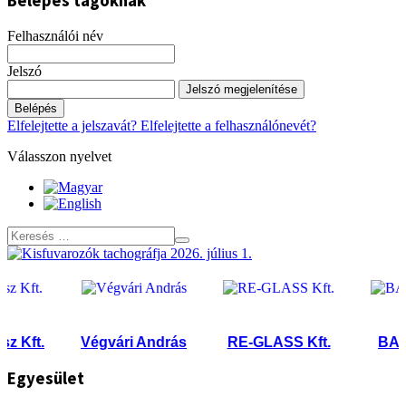
Belépés tagoknak
Felhasználói név
Jelszó
Jelszó megjelenítése
Belépés
Elfelejtette a jelszavát?
Elfelejtette a felhasználónevét?
Válasszon nyelvet
t.
Végvári András
RE-GLASS Kft.
BAL-MIN 
Egyesület