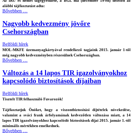
Az IRU és német tagegyesülete, a BGL ma (december 19-én) délelőtt az
alábbi tájékoztatást adta:
Bővebben …
Nagyobb kedvezmény jövőre
Csehországban
Belföldi hírek
MOL-MKFE üzemanyagkártyával rendelkező tagjaink 2015. január 1-től
még nagyobb kedvezményben részesülnek Csehországban.
Bővebben …
Változás a 14 lapos TIR igazolványokhoz
kapcsolódó biztosítások díjaiban
Belföldi hírek
Tisztelt TIR felhasználó Fuvarozók!
Tájékoztatjuk Önöket, hogy a viszontbiztosítási díjtételek növekedése,
valamint a sváci frank árfolyamának kedvezőtlen változása miatt, a 14
lapos TIR igazolványokhoz kapcsolódó biztosítások díjai 2015. január 1.-től
minimális mértékben emelkednek.
Bővebben …