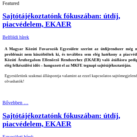
Featured
Sajtótájékoztatónk fókuszában: útdíj,
piacvédelem, EKAER
Belföldi hírek
A Magyar Közúti Fuvarozók Egyesülete szerint az útdíjrendszer még m
problémát nem küszöböltek ki, és továbbra sem elég hatékony a piacvéd
Közúti Áruforgalom Ellenőrző Rendszerhez (EKAER) való átállásra pedi
elég felkészülési időt – hangozott el az MKFE tegnapi sajtótájékoztatóján.
Egyesületünk szakmai álláspontja valamint az ezzel kapcsolatos sajtómegjelen
olvashatók!
Bővebben …
Sajtótájékoztatónk fókuszában: útdíj,
piacvédelem, EKAER
Egyesületi hírek