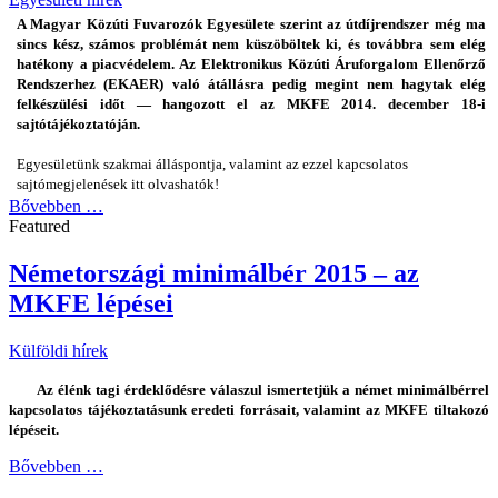
A Magyar Közúti Fuvarozók Egyesülete szerint az útdíjrendszer még ma
sincs kész, számos problémát nem küszöböltek ki, és továbbra sem elég
hatékony a piacvédelem. Az Elektronikus Közúti Áruforgalom Ellenőrző
Rendszerhez (EKAER) való átállásra pedig megint nem hagytak elég
felkészülési időt — hangozott el az MKFE 2014. december 18-i
sajtótájékoztatóján.
Egyesületünk szakmai álláspontja, valamint az ezzel kapcsolatos
sajtómegjelenések itt olvashatók!
Bővebben …
Featured
Németországi minimálbér 2015 – az
MKFE lépései
Külföldi hírek
Az élénk tagi érdeklődésre válaszul ismertetjük a német minimálbérrel
kapcsolatos tájékoztatásunk eredeti forrásait, valamint az MKFE tiltakozó
lépéseit.
Bővebben …