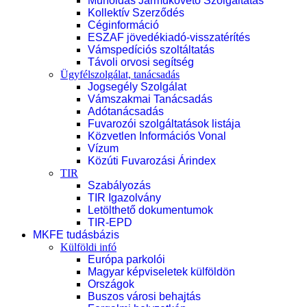
Műholdas Járműkövető Szolgáltatás
Kollektív Szerződés
Céginformáció
ESZAF jövedékiadó-visszatérítés
Vámspedíciós szoltáltatás
Távoli orvosi segítség
Ügyfélszolgálat, tanácsadás
Jogsegély Szolgálat
Vámszakmai Tanácsadás
Adótanácsadás
Fuvarozói szolgáltatások listája
Közvetlen Információs Vonal
Vízum
Közúti Fuvarozási Árindex
TIR
Szabályozás
TIR Igazolvány
Letölthető dokumentumok
TIR-EPD
MKFE tudásbázis
Külföldi infó
Európa parkolói
Magyar képviseletek külföldön
Országok
Buszos városi behajtás