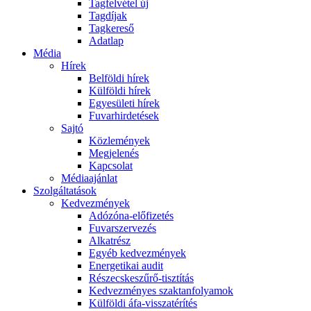
Tagfelvétel új
Tagdíjak
Tagkereső
Adatlap
Média
Hírek
Belföldi hírek
Külföldi hírek
Egyesületi hírek
Fuvarhirdetések
Sajtó
Közlemények
Megjelenés
Kapcsolat
Médiaajánlat
Szolgáltatások
Kedvezmények
Adózóna-előfizetés
Fuvarszervezés
Alkatrész
Egyéb kedvezmények
Energetikai audit
Részecskeszűrő-tisztítás
Kedvezményes szaktanfolyamok
Külföldi áfa-visszatérítés