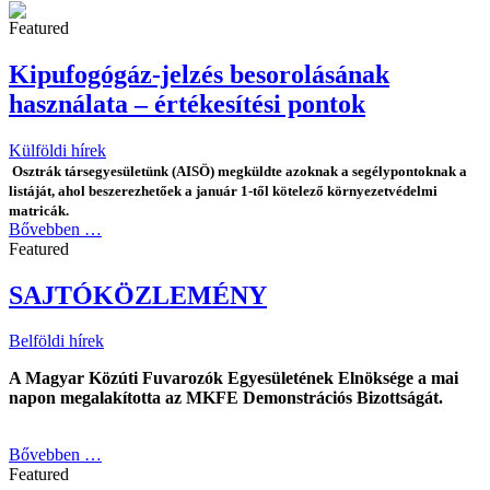
Featured
Kipufogógáz-jelzés besorolásának
használata – értékesítési pontok
Külföldi hírek
Osztrák társegyesületünk (AISÖ) megküldte azoknak a segélypontoknak a
listáját, ahol beszerezhetőek a január 1-től kötelező környezetvédelmi
matricák.
Bővebben …
Featured
SAJTÓKÖZLEMÉNY
Belföldi hírek
A Magyar Közúti Fuvarozók Egyesületének Elnöksége a mai
napon megalakította az MKFE Demonstrációs Bizottságát.
Bővebben …
Featured