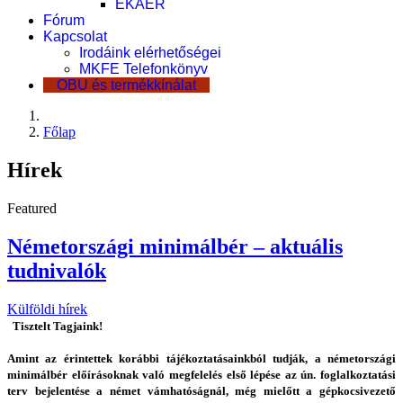
EKÁER
Fórum
Kapcsolat
Irodáink elérhetőségei
MKFE Telefonkönyv
OBU és termékkínálat
Főlap
Hírek
Featured
Németországi minimálbér – aktuális
tudnivalók
Külföldi hírek
Tisztelt Tagjaink!
Amint az érintettek korábbi tájékoztatásainkból tudják, a németországi
minimálbér előírásoknak való megfelelés első lépése az ún. foglalkoztatási
terv bejelentése a német vámhatóságnál, még mielőtt a gépkocsivezető