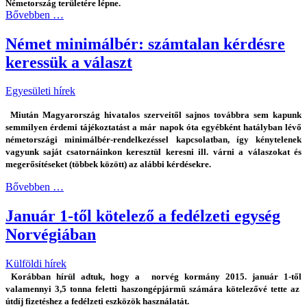
Németország területére lépne.
Bővebben …
Német minimálbér: számtalan kérdésre
keressük a választ
Egyesületi hírek
Miután Magyarország hivatalos szerveitől sajnos továbbra sem kapunk
semmilyen érdemi tájékoztatást a már napok óta egyébként hatályban lévő
németországi minimálbér-rendelkezéssel kapcsolatban, így kénytelenek
vagyunk saját csatornáinkon keresztül keresni ill. várni a válaszokat és
megerősítéseket (többek között) az alábbi kérdésekre.
Bővebben …
Január 1-től kötelező a fedélzeti egység
Norvégiában
Külföldi hírek
Korábban hírül adtuk, hogy a norvég kormány 2015. január 1-től
valamennyi 3,5 tonna feletti haszongépjármű számára kötelezővé tette az
útdíj fizetéshez a fedélzeti eszközök használatát.