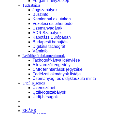
Forgalmi helyzetkép
Tudásbázis
Jogszabályok
Buszinfo
Kamionnal az utakon
Vezetési és pihenőidő
Üzemanyagárak
ADR Szabályok
Kabotázs Európában
Budapesti behajtás
Digitális tachográf
Váminfo
Letölthető dokumentumok
Tachográfkártya igénylése
A fuvarozói engedély
CMR fenntartások jegyzéke
Fedélzeti okmányok listája
Üzemanyag- és útdíjklauzula minta
Útdíj Kisokos
Üzemszünet
Útdíj-jogszabályok
Útdíj-bírságok
EKÁER