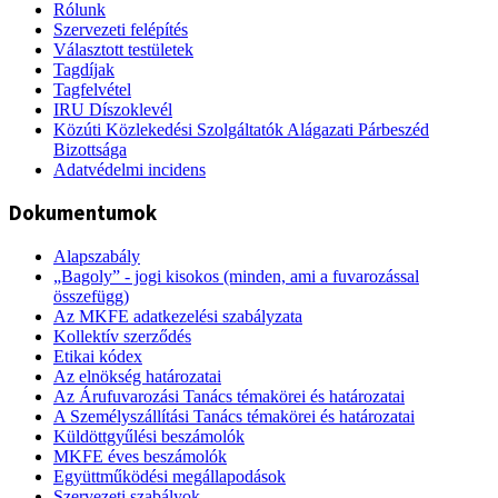
Rólunk
Szervezeti felépítés
Választott testületek
Tagdíjak
Tagfelvétel
IRU Díszoklevél
Közúti Közlekedési Szolgáltatók Alágazati Párbeszéd
Bizottsága
Adatvédelmi incidens
Dokumentumok
Alapszabály
„Bagoly” - jogi kisokos (minden, ami a fuvarozással
összefügg)
Az MKFE adatkezelési szabályzata
Kollektív szerződés
Etikai kódex
Az elnökség határozatai
Az Árufuvarozási Tanács témakörei és határozatai
A Személyszállítási Tanács témakörei és határozatai
Küldöttgyűlési beszámolók
MKFE éves beszámolók
Együttműködési megállapodások
Szervezeti szabályok