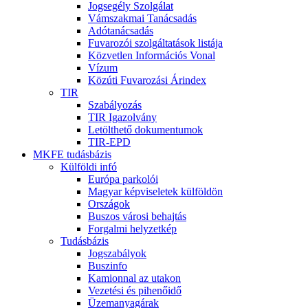
Jogsegély Szolgálat
Vámszakmai Tanácsadás
Adótanácsadás
Fuvarozói szolgáltatások listája
Közvetlen Információs Vonal
Vízum
Közúti Fuvarozási Árindex
TIR
Szabályozás
TIR Igazolvány
Letölthető dokumentumok
TIR-EPD
MKFE tudásbázis
Külföldi infó
Európa parkolói
Magyar képviseletek külföldön
Országok
Buszos városi behajtás
Forgalmi helyzetkép
Tudásbázis
Jogszabályok
Buszinfo
Kamionnal az utakon
Vezetési és pihenőidő
Üzemanyagárak