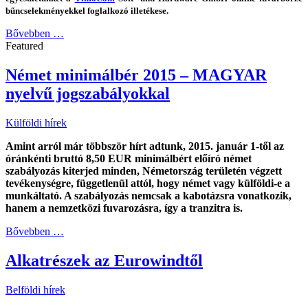
bűncselekményekkel foglalkozó illetékese.
Bővebben …
Featured
Német minimálbér 2015 – MAGYAR
nyelvű jogszabályokkal
Külföldi hírek
Amint arról már többször hírt adtunk, 2015. január 1-től az
óránkénti bruttó 8,50 EUR minimálbért előíró német
szabályozás kiterjed minden, Németország területén végzett
tevékenységre, függetlenül attól, hogy német vagy külföldi-e a
munkáltató. A szabályozás nemcsak a kabotázsra vonatkozik,
hanem a nemzetközi fuvarozásra, így a tranzitra is.
Bővebben …
Alkatrészek az Eurowindtől
Belföldi hírek