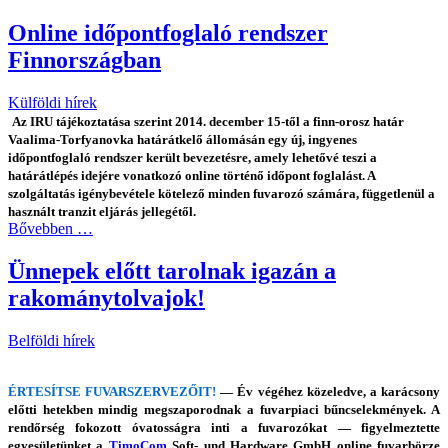
Online időpontfoglaló rendszer
Finnországban
Külföldi hírek
Az IRU tájékoztatása szerint 2014. december 15-től a finn-orosz határ
Vaalima-Torfyanovka határátkelő állomásán egy új, ingyenes
időpontfoglaló rendszer került bevezetésre, amely lehetővé teszi a
határátlépés idejére vonatkozó online történő időpont foglalást. A
szolgáltatás igénybevétele kötelező minden fuvarozó számára, függetlenül a
használt tranzit eljárás jellegétől.
Bővebben …
Ünnepek előtt tarolnak igazán a
rakománytolvajok!
Belföldi hírek
ÉRTESÍTSE FUVARSZERVEZŐIT!
— Év végéhez közeledve, a karácsony
előtti hetekben mindig megszaporodnak a fuvarpiaci bűncselekmények. A
rendőrség fokozott óvatosságra inti a fuvarozókat — figyelmeztette
egyesületünket a
TimoCom
Soft- und Hardware GmbH online fuvarbörze