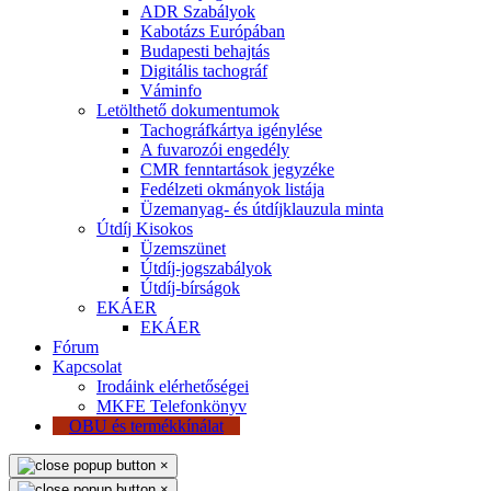
ADR Szabályok
Kabotázs Európában
Budapesti behajtás
Digitális tachográf
Váminfo
Letölthető dokumentumok
Tachográfkártya igénylése
A fuvarozói engedély
CMR fenntartások jegyzéke
Fedélzeti okmányok listája
Üzemanyag- és útdíjklauzula minta
Útdíj Kisokos
Üzemszünet
Útdíj-jogszabályok
Útdíj-bírságok
EKÁER
EKÁER
Fórum
Kapcsolat
Irodáink elérhetőségei
MKFE Telefonkönyv
OBU és termékkínálat
×
×