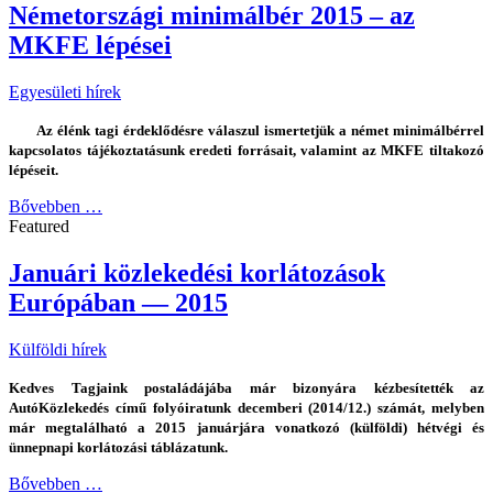
Németországi minimálbér 2015 – az
MKFE lépései
Egyesületi hírek
Az élénk tagi érdeklődésre válaszul ismertetjük a német minimálbérrel
kapcsolatos tájékoztatásunk eredeti forrásait, valamint az MKFE tiltakozó
lépéseit.
Bővebben …
Featured
Januári közlekedési korlátozások
Európában — 2015
Külföldi hírek
Kedves Tagjaink postaládájába már bizonyára kézbesítették az
AutóKözlekedés című folyóiratunk decemberi (2014/12.) számát, melyben
már megtalálható a 2015 januárjára vonatkozó (külföldi) hétvégi és
ünnepnapi korlátozási táblázatunk.
Bővebben …