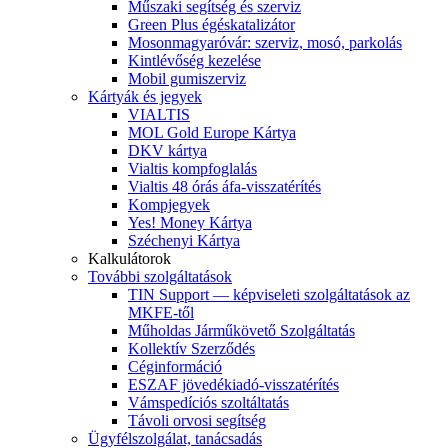
Műszaki segítség és szerviz
Green Plus égéskatalizátor
Mosonmagyaróvár: szerviz, mosó, parkolás
Kintlévőség kezelése
Mobil gumiszerviz
Kártyák és jegyek
VIALTIS
MOL Gold Europe Kártya
DKV kártya
Vialtis kompfoglalás
Vialtis 48 órás áfa-visszatérítés
Kompjegyek
Yes! Money Kártya
Széchenyi Kártya
Kalkulátorok
További szolgáltatások
TIN Support — képviseleti szolgáltatások az
MKFE-től
Műholdas Járműkövető Szolgáltatás
Kollektív Szerződés
Céginformáció
ESZAF jövedékiadó-visszatérítés
Vámspedíciós szoltáltatás
Távoli orvosi segítség
Ügyfélszolgálat, tanácsadás