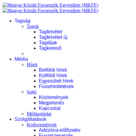
Tagság
Tagok
Tagfelvétel
Tagfelvétel új
Tagdíjak
Tagkereső
Média
Hírek
Belföldi hírek
Külföldi hírek
Egyesületi hírek
Fuvarhirdetések
Sajtó
Közlemények
Megjelenés
Kapcsolat
Médiaajánlat
Szolgáltatások
Kedvezmények
Adózóna-előfizetés
Fuvarszervezés