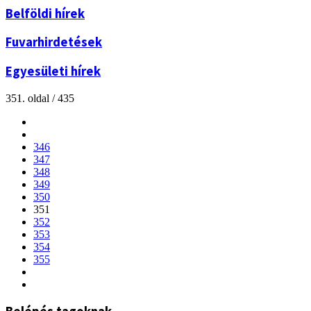
Belföldi hírek
Fuvarhirdetések
Egyesületi hírek
351. oldal / 435
346
347
348
349
350
351
352
353
354
355