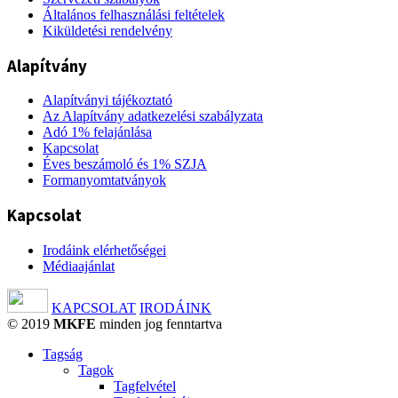
Általános felhasználási feltételek
Kiküldetési rendelvény
Alapítvány
Alapítványi tájékoztató
Az Alapítvány adatkezelési szabályzata
Adó 1% felajánlása
Kapcsolat
Éves beszámoló és 1% SZJA
Formanyomtatványok
Kapcsolat
Irodáink elérhetőségei
Médiaajánlat
KAPCSOLAT
IRODÁINK
© 2019
MKFE
minden jog fenntartva
Tagság
Tagok
Tagfelvétel