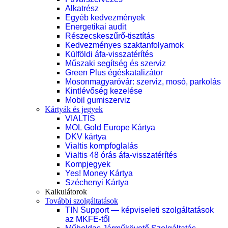
Alkatrész
Egyéb kedvezmények
Energetikai audit
Részecskeszűrő-tisztítás
Kedvezményes szaktanfolyamok
Külföldi áfa-visszatérítés
Műszaki segítség és szerviz
Green Plus égéskatalizátor
Mosonmagyaróvár: szerviz, mosó, parkolás
Kintlévőség kezelése
Mobil gumiszerviz
Kártyák és jegyek
VIALTIS
MOL Gold Europe Kártya
DKV kártya
Vialtis kompfoglalás
Vialtis 48 órás áfa-visszatérítés
Kompjegyek
Yes! Money Kártya
Széchenyi Kártya
Kalkulátorok
További szolgáltatások
TIN Support — képviseleti szolgáltatások
az MKFE-től