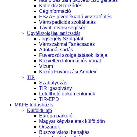
Műholdas Járműkövető Szolgáltatás
Kollektív Szerződés
Céginformáció
ESZAF jövedékiadó-visszatérítés
Vámspedíciós szoltáltatás
Távoli orvosi segítség
Ügyfélszolgálat, tanácsadás
Jogsegély Szolgálat
Vámszakmai Tanácsadás
Adótanácsadás
Fuvarozói szolgáltatások listája
Közvetlen Információs Vonal
Vízum
Közúti Fuvarozási Árindex
TIR
Szabályozás
TIR Igazolvány
Letölthető dokumentumok
TIR-EPD
MKFE tudásbázis
Külföldi infó
Európa parkolói
Magyar képviseletek külföldön
Országok
Buszos városi behajtás