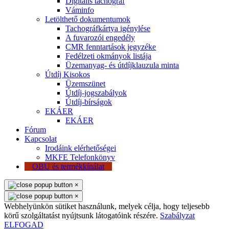
Digitális tachográf
Váminfo
Letölthető dokumentumok
Tachográfkártya igénylése
A fuvarozói engedély
CMR fenntartások jegyzéke
Fedélzeti okmányok listája
Üzemanyag- és útdíjklauzula minta
Útdíj Kisokos
Üzemszünet
Útdíj-jogszabályok
Útdíj-bírságok
EKÁER
EKÁER
Fórum
Kapcsolat
Irodáink elérhetőségei
MKFE Telefonkönyv
OBU és termékkínálat
×
×
Webhelyünkön sütiket használunk, melyek célja, hogy teljesebb
körű szolgáltatást nyújtsunk látogatóink részére.
Szabályzat
ELFOGAD