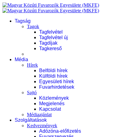
Tagság
Tagok
Tagfelvétel
Tagfelvétel új
Tagdíjak
Tagkereső
Média
Hírek
Belföldi hírek
Külföldi hírek
Egyesületi hírek
Fuvarhirdetések
Sajtó
Közlemények
Megjelenés
Kapcsolat
Médiaajánlat
Szolgáltatások
Kedvezmények
Adózóna-előfizetés
Fuvarszervezés