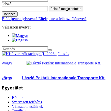
Jelszó
Jelszó megjelenítése
Belépés
Elfelejtette a jelszavát?
Elfelejtette a felhasználónevét?
Válasszon nyelvet
y
László Pekárik Internationale Transporte Kft.
Til
Egyesület
Rólunk
Szervezeti felépítés
Választott testületek
Tagdíjak