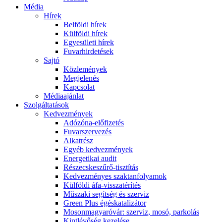
Média
Hírek
Belföldi hírek
Külföldi hírek
Egyesületi hírek
Fuvarhirdetések
Sajtó
Közlemények
Megjelenés
Kapcsolat
Médiaajánlat
Szolgáltatások
Kedvezmények
Adózóna-előfizetés
Fuvarszervezés
Alkatrész
Egyéb kedvezmények
Energetikai audit
Részecskeszűrő-tisztítás
Kedvezményes szaktanfolyamok
Külföldi áfa-visszatérítés
Műszaki segítség és szerviz
Green Plus égéskatalizátor
Mosonmagyaróvár: szerviz, mosó, parkolás
Kintlévőség kezelése