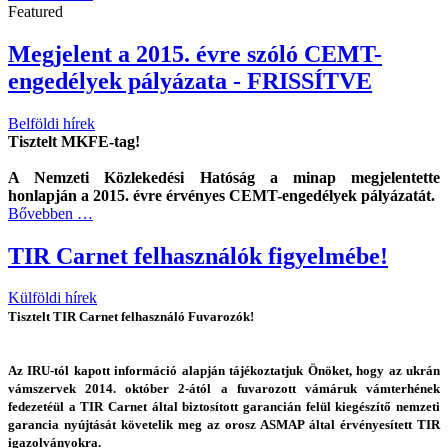
Featured
Megjelent a 2015. évre szóló CEMT-
engedélyek pályázata - FRISSÍTVE
Belföldi hírek
Tisztelt MKFE-tag!
A Nemzeti Közlekedési Hatóság a minap megjelentette
honlapján a 2015. évre érvényes CEMT-engedélyek pályázatát.
Bővebben …
TIR Carnet felhasználók figyelmébe!
Külföldi hírek
Tisztelt TIR Carnet felhasználó Fuvarozók!
Az IRU-tól kapott információ alapján tájékoztatjuk Önöket, hogy az ukrán
vámszervek 2014. október 2-ától a fuvarozott vámáruk vámterhének
fedezetéül a TIR Carnet által biztosított garancián felül kiegészítő nemzeti
garancia nyújtását követelik meg az orosz ASMAP által érvényesített TIR
igazolványokra.