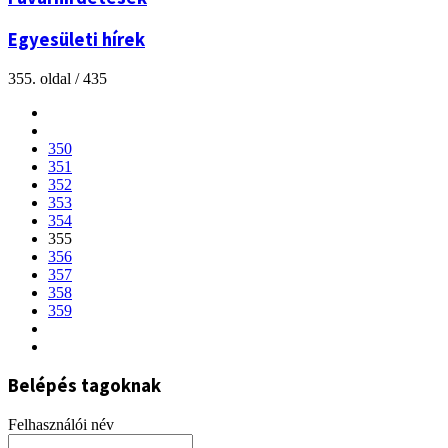
Egyesületi hírek
355. oldal / 435
350
351
352
353
354
355
356
357
358
359
Belépés tagoknak
Felhasználói név