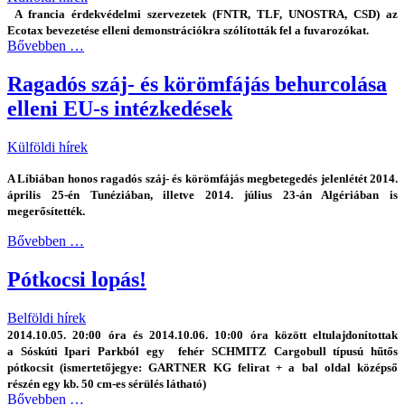
A francia érdekvédelmi szervezetek (FNTR, TLF, UNOSTRA, CSD) az
Ecotax bevezetése elleni demonstrációkra szólították fel a fuvarozókat.
Bővebben …
Ragadós száj- és körömfájás behurcolása
elleni EU-s intézkedések
Külföldi hírek
A Líbiában honos ragadós száj- és körömfájás megbetegedés jelenlétét 2014.
április 25-én Tunéziában, illetve 2014. július 23-án Algériában is
megerősítették.
Bővebben …
Pótkocsi lopás!
Belföldi hírek
2014.10.05. 20:00 óra és 2014.10.06. 10:00 óra között eltulajdonítottak
a Sóskúti Ipari Parkból egy fehér SCHMITZ Cargobull típusú hűtős
pótkocsit (ismertetőjegye: GARTNER KG felirat + a bal oldal középső
részén egy kb. 50 cm-es sérülés látható)
Bővebben …