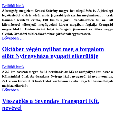
Belföldi hírek
A betegség megjelent Krassó-Szörény megye két településén is. A jelenlegi
legközelebbi kitörés körül uniós jogszabályok szerint meghatározott, csak
Románia területét érintő, 100 km-es sugarú védőkörzeten túl, az 50
kilométerrel túlterjedő megfigyelési körzet magában foglalja Csongrád
megye Makói, Hódmezővásárhelyi és Szegedi járásának és Békés megye
Gyulai, Orosházi és Mezőkovácsházi járásának egyes részeit.
Bővebben …
Október végén nyílhat meg a forgalom
előtt Nyíregyháza nyugati elkerülője
Belföldi hírek
A 2,2 km hosszan megvalósuló beruházás az M3-as autópályát köti össze a
Kálmánházi úttal. Az útszakasz Nyíregyházát nyugatról új nyomvonalon,
2x1 sávon kerüli el. A közlekedők várhatóan október végétől használhatják
majd az elkerülőt.
Bővebben …
Visszaélés a Sevenday Transport Kft.
nevével