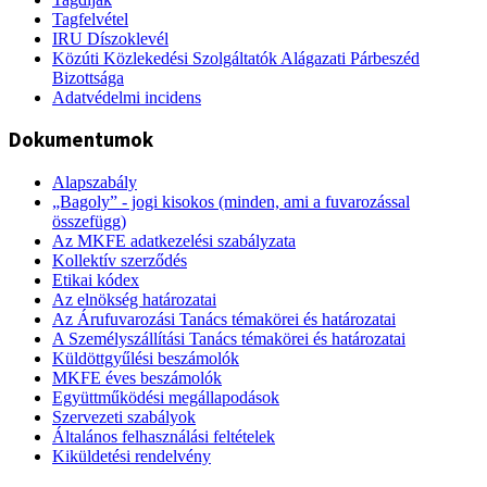
Tagfelvétel
IRU Díszoklevél
Közúti Közlekedési Szolgáltatók Alágazati Párbeszéd
Bizottsága
Adatvédelmi incidens
Dokumentumok
Alapszabály
„Bagoly” - jogi kisokos (minden, ami a fuvarozással
összefügg)
Az MKFE adatkezelési szabályzata
Kollektív szerződés
Etikai kódex
Az elnökség határozatai
Az Árufuvarozási Tanács témakörei és határozatai
A Személyszállítási Tanács témakörei és határozatai
Küldöttgyűlési beszámolók
MKFE éves beszámolók
Együttműködési megállapodások
Szervezeti szabályok
Általános felhasználási feltételek
Kiküldetési rendelvény