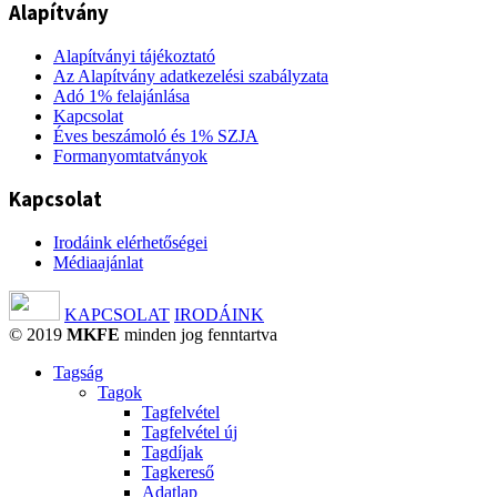
Alapítvány
Alapítványi tájékoztató
Az Alapítvány adatkezelési szabályzata
Adó 1% felajánlása
Kapcsolat
Éves beszámoló és 1% SZJA
Formanyomtatványok
Kapcsolat
Irodáink elérhetőségei
Médiaajánlat
KAPCSOLAT
IRODÁINK
© 2019
MKFE
minden jog fenntartva
Tagság
Tagok
Tagfelvétel
Tagfelvétel új
Tagdíjak
Tagkereső
Adatlap