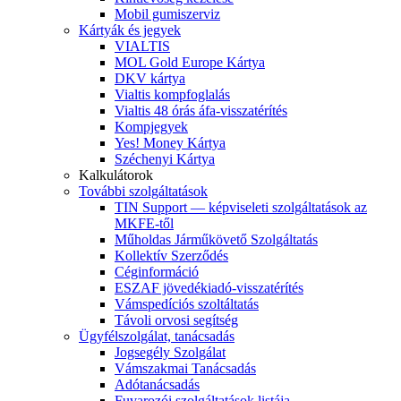
Mobil gumiszerviz
Kártyák és jegyek
VIALTIS
MOL Gold Europe Kártya
DKV kártya
Vialtis kompfoglalás
Vialtis 48 órás áfa-visszatérítés
Kompjegyek
Yes! Money Kártya
Széchenyi Kártya
Kalkulátorok
További szolgáltatások
TIN Support — képviseleti szolgáltatások az
MKFE-től
Műholdas Járműkövető Szolgáltatás
Kollektív Szerződés
Céginformáció
ESZAF jövedékiadó-visszatérítés
Vámspedíciós szoltáltatás
Távoli orvosi segítség
Ügyfélszolgálat, tanácsadás
Jogsegély Szolgálat
Vámszakmai Tanácsadás
Adótanácsadás
Fuvarozói szolgáltatások listája