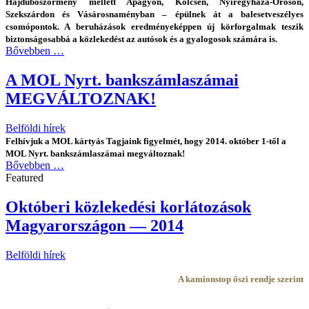
Hajdúböszörmény mellett Apagyon, Kölcsén, Nyíregyháza-Oroson,
Szekszárdon és Vásárosnaményban – épülnek át a balesetveszélyes
csomópontok. A beruházások eredményeképpen új körforgalmak teszik
biztonságosabbá a közlekedést az autósok és a gyalogosok számára is.
Bővebben …
A MOL Nyrt. bankszámlaszámai
MEGVÁLTOZNAK!
Belföldi hírek
Felhívjuk a MOL kártyás Tagjaink figyelmét, hogy 2014. október 1-től a
MOL Nyrt. bankszámlaszámai megváltoznak!
Bővebben …
Featured
Októberi közlekedési korlátozások
Magyarországon — 2014
Belföldi hírek
A kamionstop őszi rendje szerint