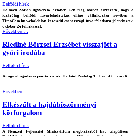
Belföldi hírek
Haibach Zoltán ügyvezető október 1-én még időben észrevette, hogy a
kizárólag belföldi fuvarfeladatokat ellátó vállalkozása nevében a
TimoCom.hu weboldalon keresztül csehországi fuvarfeladatra jelentkeztek,
október 2-i felrakással.
Bővebben …
Riedlné Börzsei Erzsébet visszajött a
győri irodába
Belföldi hírek
Az ügyfélfogadás és pénztári órák: Hétfőtől Péntekig 9:00 és 14:00 között.
Bővebben …
Elkészült a hajdúböszörményi
körforgalom
Belföldi hírek
A Nemzeti Fejlesztési Minisztérium megbízásából hat településen –