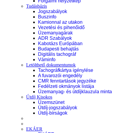
Forgalmi helyzetkép
Tudásbázis
Jogszabályok
Buszinfo
Kamionnal az utakon
Vezetési és pihenőidő
Üzemanyagárak
ADR Szabályok
Kabotázs Európában
Budapesti behajtás
Digitális tachográf
Váminfo
Letölthető dokumentumok
Tachográfkártya igénylése
A fuvarozói engedély
CMR fenntartások jegyzéke
Fedélzeti okmányok listája
Üzemanyag- és útdíjklauzula minta
Útdíj Kisokos
Üzemszünet
Útdíj-jogszabályok
Útdíj-bírságok
EKÁER