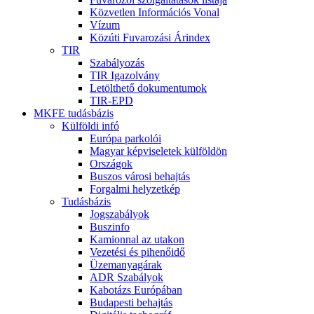
Közvetlen Információs Vonal
Vízum
Közúti Fuvarozási Árindex
TIR
Szabályozás
TIR Igazolvány
Letölthető dokumentumok
TIR-EPD
MKFE tudásbázis
Külföldi infó
Európa parkolói
Magyar képviseletek külföldön
Országok
Buszos városi behajtás
Forgalmi helyzetkép
Tudásbázis
Jogszabályok
Buszinfo
Kamionnal az utakon
Vezetési és pihenőidő
Üzemanyagárak
ADR Szabályok
Kabotázs Európában
Budapesti behajtás