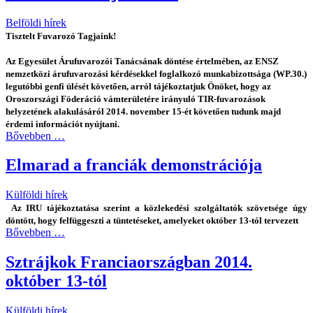
Belföldi hírek
Tisztelt Fuvarozó Tagjaink!
Az Egyesület Árufuvarozói Tanácsának döntése értelmében, az ENSZ
nemzetközi árufuvarozási kérdésekkel foglalkozó munkabizottsága (WP.30.)
legutóbbi genfi ülését követően, arról tájékoztatjuk Önöket, hogy az
Oroszországi Föderáció vámterületére irányuló TIR-fuvarozások
helyzetének alakulásáról 2014. november 15-ét követően tudunk majd
érdemi információt nyújtani.
Bővebben …
Elmarad a franciák demonstrációja
Külföldi hírek
Az IRU tájékoztatása szerint a közlekedési szolgáltatók szövetsége úgy
döntött, hogy felfüggeszti a tüntetéseket, amelyeket október 13-tól tervezett
Bővebben …
Sztrájkok Franciaországban 2014.
október 13-tól
Külföldi hírek