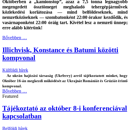
Októberben a „kamionstop”, azaz a 7,5 tonna legnagyobb
megengedett össztömeget meghaladó tehergépjárművek
közlekedési korlátozása — mind belföldeseknek, mind
nemzetköziseknek — szombatonként 22:00 órakor kezdődik, és
vasárnaponként 22:00 óráig tart. Kivétel lesz a nemzeti ünnep;
erre alább kitérünk!
Bővebben …
Illichvisk, Konstance és Batumi közötti
kompvonal
Külföldi hírek
Az ukrán hajózási társaság (Ukrferry) arról tájékoztatott minket, hogy
Október 16-án megkezdi működését az Ukrajnát Romániát és Grúziát érintő
kompvonal.
Bővebben …
Featured
Tájékoztató az október 8-i konferenciával
kapcsolatban
Belföldi hírek