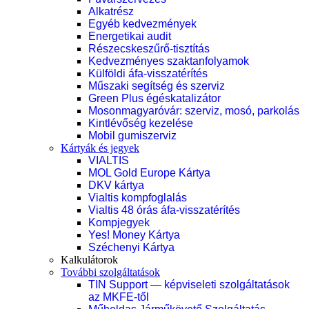
Alkatrész
Egyéb kedvezmények
Energetikai audit
Részecskeszűrő-tisztítás
Kedvezményes szaktanfolyamok
Külföldi áfa-visszatérítés
Műszaki segítség és szerviz
Green Plus égéskatalizátor
Mosonmagyaróvár: szerviz, mosó, parkolás
Kintlévőség kezelése
Mobil gumiszerviz
Kártyák és jegyek
VIALTIS
MOL Gold Europe Kártya
DKV kártya
Vialtis kompfoglalás
Vialtis 48 órás áfa-visszatérítés
Kompjegyek
Yes! Money Kártya
Széchenyi Kártya
Kalkulátorok
További szolgáltatások
TIN Support — képviseleti szolgáltatások
az MKFE-től