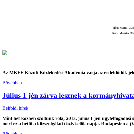
Hódi Magdi: 30/
Gazsi Mónika: 30
Az MKFE Közúti Közlekedési Akadémia várja az érdeklődők jelen
Bővebben …
Július 1-jén zárva lesznek a kormányhiva
Belföldi hírek
Mint hét közben szóltunk róla, 2013. július 1-jén ügyfélfogadás
mert ez a hétfő a közszolgálati tisztviselők napja. Budapesten a (
Bővebben …