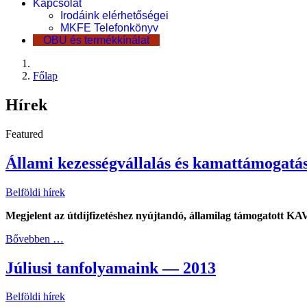
Kapcsolat
Irodáink elérhetőségei
MKFE Telefonkönyv
OBU és termékkínálat
Főlap
Hírek
Featured
Állami kezességvállalás és kamattámogatá
Belföldi hírek
Megjelent az útdíjfizetéshez nyújtandó, államilag támogatott KA
Bővebben …
Júliusi tanfolyamaink — 2013
Belföldi hírek