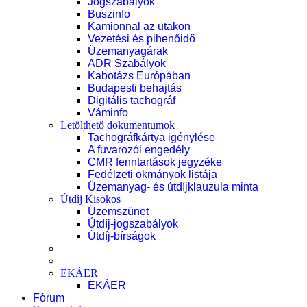
Jogszabályok
Buszinfo
Kamionnal az utakon
Vezetési és pihenőidő
Üzemanyagárak
ADR Szabályok
Kabotázs Európában
Budapesti behajtás
Digitális tachográf
Váminfo
Letölthető dokumentumok
Tachográfkártya igénylése
A fuvarozói engedély
CMR fenntartások jegyzéke
Fedélzeti okmányok listája
Üzemanyag- és útdíjklauzula minta
Útdíj Kisokos
Üzemszünet
Útdíj-jogszabályok
Útdíj-bírságok
EKÁER
EKÁER
Fórum