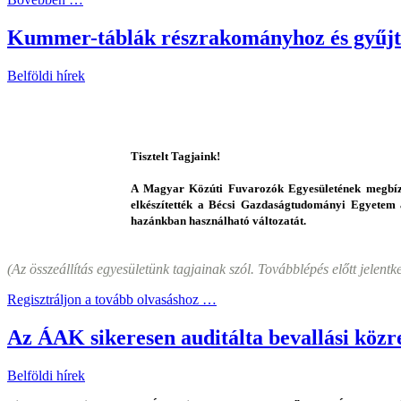
Kummer-táblák részrakományhoz és gyűjtő
Belföldi hírek
Tisztelt Tagjaink!
A Magyar Közúti Fuvarozók Egyesületének megbízá
elkészítették a Bécsi Gazdaságtudományi Egyetem á
hazánkban használható változatát.
(Az összeállítás egyesületünk tagjainak szól. Továbblépés előtt jelentk
Regisztráljon a tovább olvasáshoz …
Az ÁAK sikeresen auditálta bevallási kö
Belföldi hírek