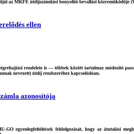
ditját az MKFE útdíjszámítást bonyolító bevallási közreműködője 
relődés ellen
végrehajtási rendelete is — többek között tartalmaz módosító pa
 annak nevezett) útdíj rendszeréhez kapcsolódóan.
számla azonosítója
HU-GO egyenlegfeltöltések feldolgozását, hogy az átutalási me