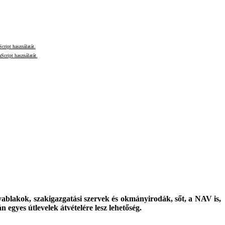
cript használatát.
Script használatát.
yablakok, szakigazgatási szervek és okmányirodák, sőt, a NAV is,
 egyes útlevelek átvételére lesz lehetőség.