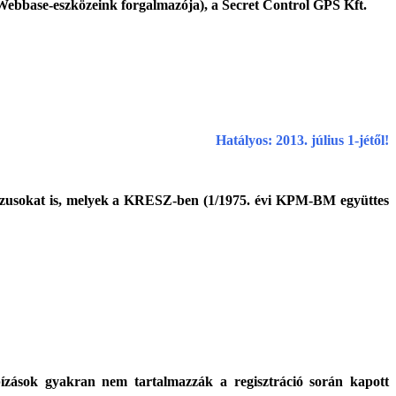
(Webbase-eszközeink forgalmazója), a Secret Control GPS Kft.
Hatályos: 2013. július 1-jétől!
sszusokat is, melyek a KRESZ-ben (1/1975. évi KPM-BM együttes
gbízások gyakran nem tartalmazzák a regisztráció során kapott