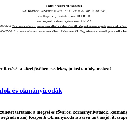
Közúti Közlekedési Akadémia
1238 Budapest, Nagykőrösi út 349. Tel.: (1) 289 0026, fax: (1) 283 8599
Felnőttképzési nyilvántartási szám: 01-0411-06
Intézmény-akkreditációs lajstromszám: AL-1712
556-32-16;
Ez az e-mail-cím a szpemrobotok elleni védelem alatt áll. Megtekintéséhez engedélyeznie kell a JavaS
/664-25-30;
Ez az e-mail-cím a szpemrobotok elleni védelem alatt áll. Megtekintéséhez engedélyeznie kell a Java
tkezését a közeljövőben esedékes, júliusi tanfolyamokra!
talok és okmányirodák
i szünetet tartanak a megyei és fővárosi kormányhivatalok, kormán
Visegrádi utcai) Központi Okmányiroda is zárva tart majd, itt csupán