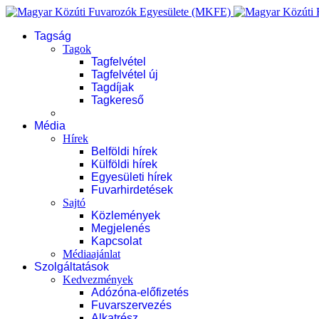
Tagság
Tagok
Tagfelvétel
Tagfelvétel új
Tagdíjak
Tagkereső
Média
Hírek
Belföldi hírek
Külföldi hírek
Egyesületi hírek
Fuvarhirdetések
Sajtó
Közlemények
Megjelenés
Kapcsolat
Médiaajánlat
Szolgáltatások
Kedvezmények
Adózóna-előfizetés
Fuvarszervezés
Alkatrész