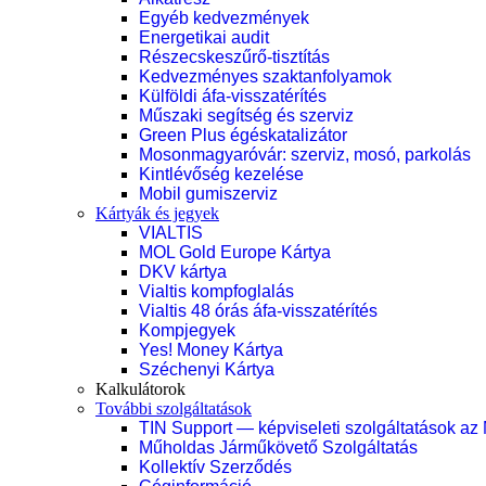
Egyéb kedvezmények
Energetikai audit
Részecskeszűrő-tisztítás
Kedvezményes szaktanfolyamok
Külföldi áfa-visszatérítés
Műszaki segítség és szerviz
Green Plus égéskatalizátor
Mosonmagyaróvár: szerviz, mosó, parkolás
Kintlévőség kezelése
Mobil gumiszerviz
Kártyák és jegyek
VIALTIS
MOL Gold Europe Kártya
DKV kártya
Vialtis kompfoglalás
Vialtis 48 órás áfa-visszatérítés
Kompjegyek
Yes! Money Kártya
Széchenyi Kártya
Kalkulátorok
További szolgáltatások
TIN Support — képviseleti szolgáltatások az
Műholdas Járműkövető Szolgáltatás
Kollektív Szerződés