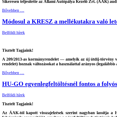
Sikeresen teljesítette az Állami Autópálya Kezelő Zrt. (ÁAK) au
Bővebben …
Módosul a KRESZ a mellékutakra való lete
Belföldi hírek
Tisztelt Tagjaink!
A 209/2013-as kormányrendelet — amelyik az új útdíj-törvény 
rendelet) hoznak változásokat a használattal arányos (legalábbis
Bővebben …
HU-GO egyenlegfeltöltésnél fontos a folyó
Belföldi hírek
Tisztelt Tagjaink!
Az ÁAK-tól kapott visszajelzések szerint nagyban lassítja a 