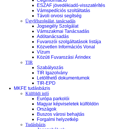
Céginformáció
ESZAF jövedékiadó-visszatérítés
Vámspedíciós szoltáltatás
Távoli orvosi segítség
Ügyfélszolgálat, tanácsadás
Jogsegély Szolgálat
Vámszakmai Tanácsadás
Adótanácsadás
Fuvarozói szolgáltatások listája
Közvetlen Információs Vonal
Vízum
Közúti Fuvarozási Árindex
TIR
Szabályozás
TIR Igazolvány
Letölthető dokumentumok
TIR-EPD
MKFE tudásbázis
Külföldi infó
Európa parkolói
Magyar képviseletek külföldön
Országok
Buszos városi behajtás
Forgalmi helyzetkép
Tudásbázis