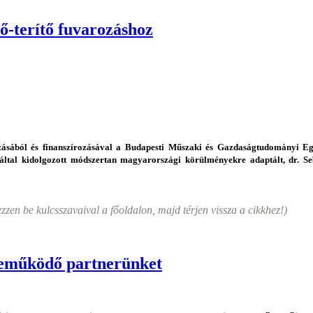
-terítő fuvarozáshoz
sából és finanszírozásával a Budapesti Műszaki és Gazdaságtudományi E
ltal kidolgozott módszertan magyarországi körülményekre adaptált, dr. Se
ezzen be kulcsszavaival a főoldalon, majd térjen vissza a cikkhez!)
zreműködő partnerünket