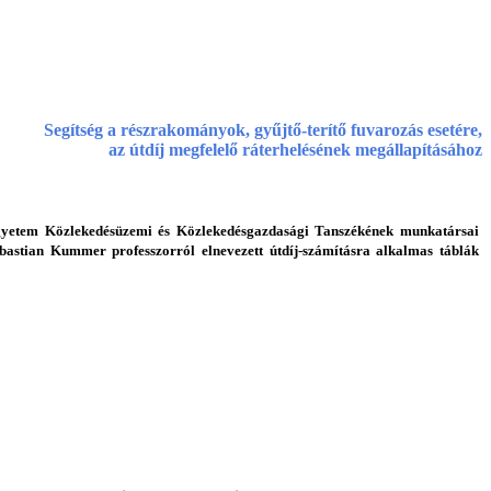
Segítség a részrakományok, gyűjtő-terítő fuvarozás esetére,
az útdíj megfelelő ráterhelésének megállapításához
gyetem Közlekedésüzemi és Közlekedésgazdasági Tanszékének munkatársai
bastian Kummer professzorról elnevezett útdíj-számításra alkalmas táblák