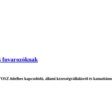
s fuvarozóknak
VOSZ-hitelhez kapcsolódó, állami kezességvállalásról és kamattám